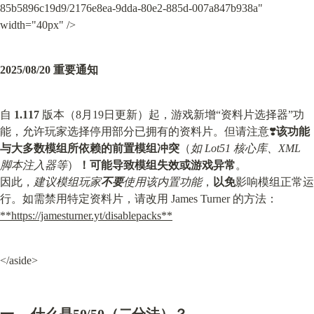
85b5896c19d9/2176e8ea-9dda-80e2-885d-007a847b938a" 
width="40px" />
2025/08/20 重要通知
自 
1.117
 版本（8月19日更新）起，游戏新增“资料片选择器”功
能，允许玩家选择停用部分已拥有的资料片。但请注意❣️
该功能
与大多数模组所依赖的前置模组冲突
（
如 Lot51 核心库、XML 
脚本注入器等
）
！可能导致模组失效或游戏异常
。

因此，
建议模组玩家
不要
使用该内置功能
，
以免
影响模组正常运
行。如需禁用特定资料片，请改用 James Turner 的方法： 
**
https://jamesturner.yt/disablepacks**
</aside>